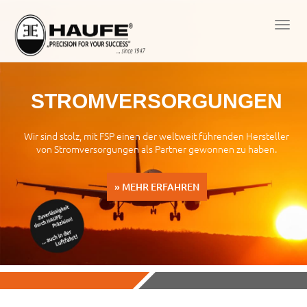
Men
öffn
STROM­VERSORGUNGEN
Wir sind stolz, mit FSP einen der weltweit führenden Hersteller
von Stromversorgungen als Partner gewonnen zu haben.
» MEHR ERFAHREN