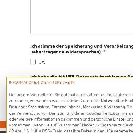
Ich stimme der Speicherung und Verarbeitung
uebertrager.de widersprechen).
*
JA
Ich habe die HAUFE-Datenschutzerklärung (im
INFORMATIONEN, DIE WIR SPEICHERN
JA
Um unsere Webseite für Sie optimal zu gestalten und fortlaufend v
zu können, verwenden wir zusätzliche Dienste für
Notwendige Fun
Absenden
. Si
Besucher-Statistiken, Externe Inhalte, Marketing & Werbung
der Verwendung von Diensten und deren Cookies hier zustimmen,
oder weitere Informationen bekommen und persönliche Einstellun
vornehmen. Wenn Sie auf "Zustimmen" klicken, willigen Sie zugleich
49 Abs. 1 S. 1 lit. a DSGVO ein, dass Ihre Daten in den USA verarbeit