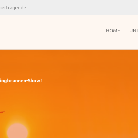
ertrager.de
HOME
UN
ringbrunnen-Show!