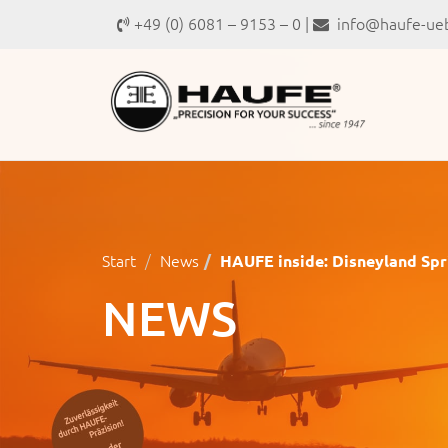
+49 (0) 6081 – 9153 – 0 |
info@haufe-ueb
Start
News
HAUFE inside: Disneyland Sp
NEWS