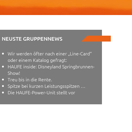
NEUSTE GRUPPENNEWS
Wir werden öfter nach einer „Line-Card“
oder einem Katalog gefragt:
HAUFE inside: Disneyland Springbrunnen-
Show!
Treu bis in die Rente.
Spitze bei kurzen Leistungsspitzen …
Die HAUFE-Power-Unit stellt vor