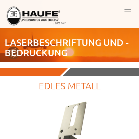
Men
öffn
LASERBESCHRIFTUNG UND -
BEDRUCKUNG
EDLES METALL